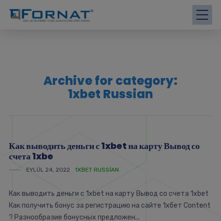
modal-check
Archive for category:
1xbet Russian
Как выводить деньги с 1xbet на карту Вывод со
счета 1xbe
EYLÜL 24, 2022
1XBET RUSSIAN
Как выводить деньги с 1xbet на карту Вывод со счета 1xbet
Как получить бонус за регистрацию на сайте 1хбет Content
? Разнообразие бонусных предложен...