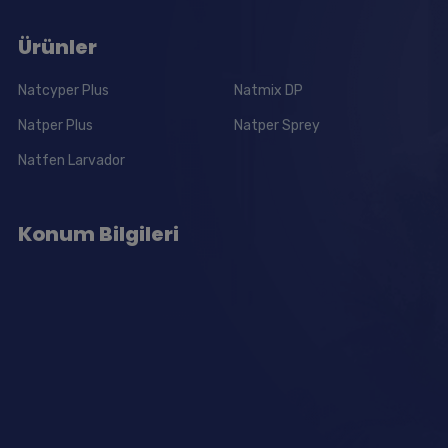
Ürünler
Natcyper Plus
Natmix DP
Natper Plus
Natper Sprey
Natfen Larvador
Konum Bilgileri