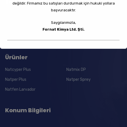
İletişim
değildir. Firmamız bu satışları durdurmak için hukuki yollara
başvuracaktır.
Köşklü Çeşme Mah. 539 Sok. No:18/A Gebze/KOCAELİ
Saygılarımızla,
Fornat Kimya Ltd. Şti.
0 262 644 03 07
Ürünler
This will close in
17
seconds
Natcyper Plus
Natmix DP
Natper Plus
Natper Sprey
Natfen Larvador
Konum Bilgileri